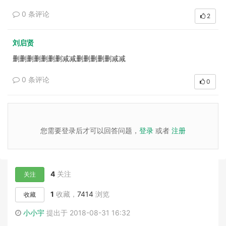
0 条评论
2
刘启贤
删删删删删删删减减删删删删删减减
0 条评论
0
您需要登录后才可以回答问题，
登录
或者
注册
4
关注
关注
1
收藏，
7414
浏览
收藏
小小宇
提出于 2018-08-31 16:32