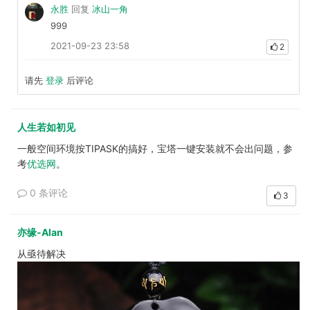
永胜
回复
冰山一角
999
2021-09-23 23:58
2
请先
登录
后评论
人生若如初见
一般空间环境按TIPASK的搞好，宝塔一键安装就不会出问题，参
考
优选网
。
0 条评论
3
亦缘-Alan
从亟待解决