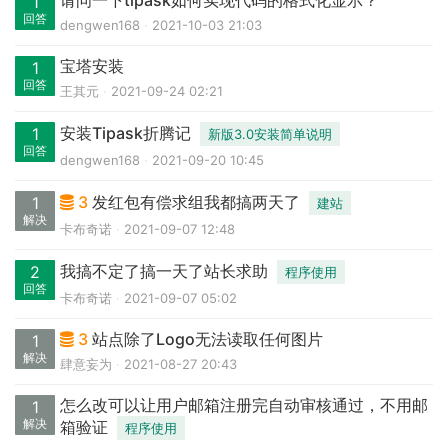
请问一下tipask如何实现代码的格式化显示？
1
回答
dengwen168
2021-10-03 21:03
宝塔安装
1
回答
王其元
2021-09-24 02:21
安装Tipask折腾记
1
新版3.0安装简单说明
回答
dengwen168
2021-09-20 10:45
3
发红包有偿求组我都搞两天了
1
建站
解决
卡布奇诺
2021-09-07 12:48
我搞不定了搞一天了站长求助
2
程序使用
回答
卡布奇诺
2021-09-07 05:02
3
站点除了Logo无法读取任何图片
1
解决
肆意妄为
2021-08-27 20:43
怎么改可以让用户邮箱注册完自动审核通过，不用邮
1
解决
箱验证
程序使用